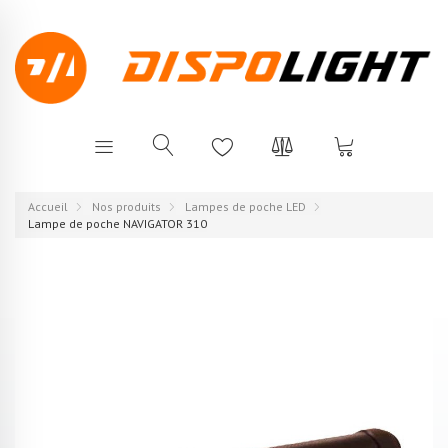
Accueil
Nos produits
Lampes de poche LED
Lampe de poche NAVIGATOR 310