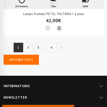
250 lumens
70m
260h
Lampe frontale PETZL TACTIKKA + à piles
42,00€
...
1
2
3
6
AFFICHER TOUT
INFORMATIONS
NEWSLETTER