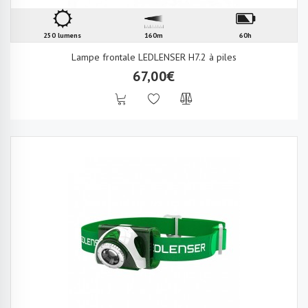
250 lumens
160m
60h
Lampe frontale LEDLENSER H7.2 à piles
67,00€