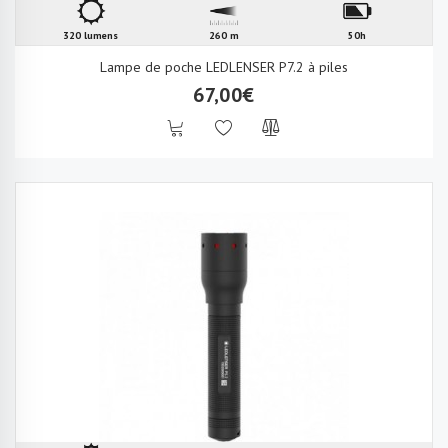
320 lumens
260 m
50h
Lampe de poche LEDLENSER P7.2 à piles
67,00€