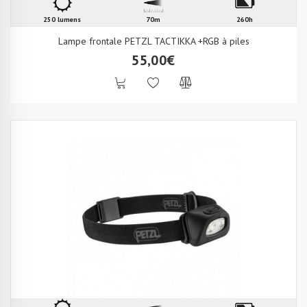
250 lumens
70m
260h
Lampe frontale PETZL TACTIKKA +RGB à piles
55,00€