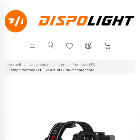
Accueil
Nos produits
Lampes frontales LED
Lampe frontale LEDLENSER XEO19R rechargeable