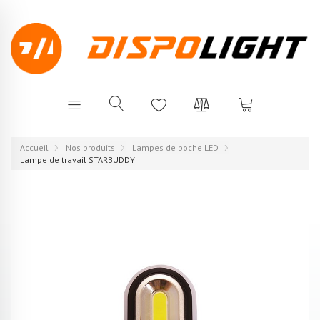
Accueil
Nos produits
Lampes de poche LED
Lampe de travail STARBUDDY